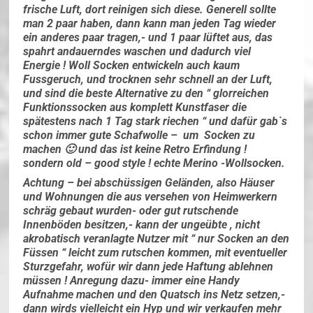
frische Luft, dort reinigen sich diese. Generell sollte
man 2 paar haben, dann kann man jeden Tag wieder
ein anderes paar tragen,- und 1 paar lüftet aus, das
spahrt andauerndes waschen und dadurch viel
Energie ! Woll Socken entwickeln auch kaum
Fussgeruch, und trocknen sehr schnell an der Luft,
und sind die beste Alternative zu den “ glorreichen
Funktionssocken aus komplett Kunstfaser die
spätestens nach 1 Tag stark riechen “ und dafür gab`s
schon immer gute Schafwolle – um Socken zu
machen 🙂 und das ist keine Retro Erfindung !
sondern old – good style ! echte Merino -Wollsocken.
Achtung – bei abschüssigen Geländen, also Häuser
und Wohnungen die aus versehen von Heimwerkern
schräg gebaut wurden- oder gut rutschende
Innenböden besitzen,- kann der ungeübte , nicht
akrobatisch veranlagte Nutzer mit “ nur Socken an den
Füssen “ leicht zum rutschen kommen, mit eventueller
Sturzgefahr, wofür wir dann jede Haftung ablehnen
müssen ! Anregung dazu- immer eine Handy
Aufnahme machen und den Quatsch ins Netz setzen,-
dann wirds vielleicht ein Hyp und wir verkaufen mehr