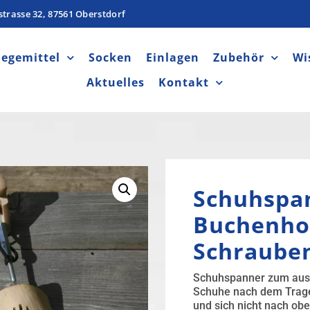
strasse 32, 87561 Oberstdorf
legemittel
Socken
Einlagen
Zubehör
Wi
Aktuelles
Kontakt
Schuhspa
Buchenho
Schrauben
Schuhspanner zum auss
Schuhe nach dem Trage
und sich nicht nach obe