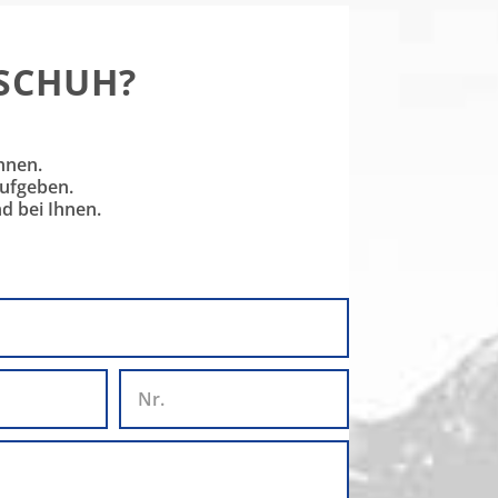
 SCHUH?
hnen.
aufgeben.
d bei Ihnen.