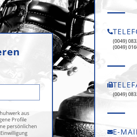
TELE
(0049) 083
(0049) 016
eren
TELEF
(0049) 083
Schuhwerk aus
ene Profile
ne persönlichen
E-MAI
Einwilligung