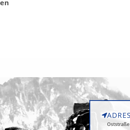
hen
ADRE
Oststraße