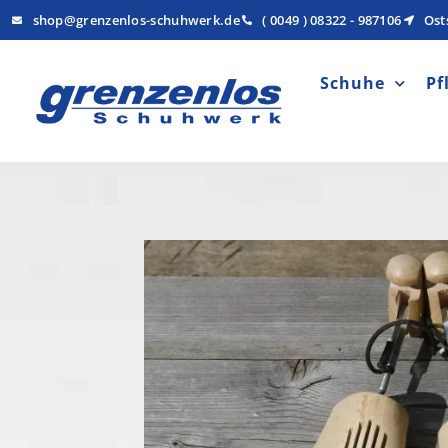
shop@grenzenlos-schuhwerk.de
( 0049 ) 08322 - 987106
Ost
Schuhe
Pf