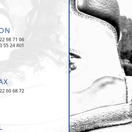
FON
22 98 71 06
0 55 24 801
AX
22 60 68 72
L